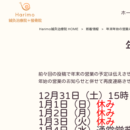
ホ
Harimo鍼灸治療院 HOME
>
新着情報
>
年末年始の営業
前々回の投稿で年末の営業の予定は伝えさせ
年始の営業のお知らせと併せて再度連絡させ
1月1日（日）
休み
1月2日（月）
休み
1月3日（火）
休み